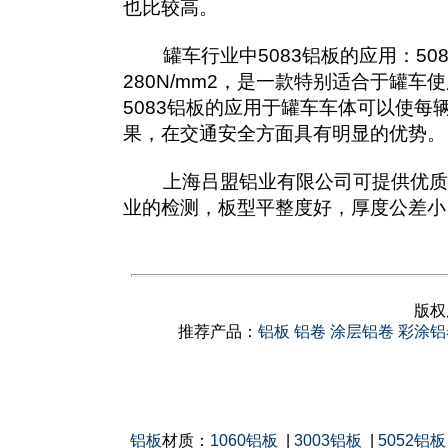
也比较高。
罐车行业中5083铝板的应用：5083
280N/mm2，是一款特别适合于罐
5083铝板的应用于罐车车体可以使每
果，在交通安全方面具有明显的优势。
上海吕盟铝业有限公司可提供优质508
业的检测，板型平整度好，厚度公差小
版权
推荐产品：
铝板
铝卷
涂层铝卷
彩涂铝
铝板
材质：
1060铝板
|
3003铝板
|
5052铝板