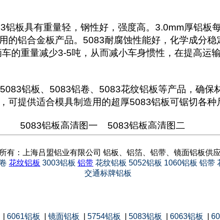
铝板具有重量轻，钢性好，强度高。3.0mm厚铝板每平
车使用的铝合金板产品。5083耐腐蚀性能好，化学成分
辆车的重量减少3-5吨，从而减小车身惯性，在提高运
3铝板、5083铝卷、5083花纹铝板等产品，确
，可提供适合模具制造用的超厚5083铝板可锯切各种
5083铝板高清图一 5083铝板高清图二
所有：上海吕盟铝业有限公司 铝板、铝箔、铝带、镜面铝板供
卷
花纹铝板
3003铝板
铝带
花纹铝板
5052铝板
1060铝板
铝带
交通标牌铝板
|
6061铝板
|
镜面铝板
|
5754铝板
|
5083铝板
|
6063铝板
|
6