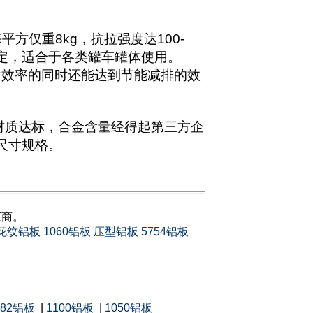
方仅重8kg，抗拉强度达100-
稳定，适合于各类罐车罐体使用。
输效率的同时还能达到节能减排的效
保材质达标，合金含量经得起第三方企
尺寸规格。
应商。
花纹铝板
1060铝板
压型铝板
5754铝板
082铝板
|
1100铝板
|
1050铝板